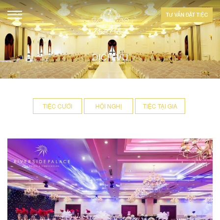
TƯ VẤN ĐẶT TIỆC
DỊCH VỤ
TIỆC CƯỚI
HỘI NGHỊ
TIỆC TẠI GIA