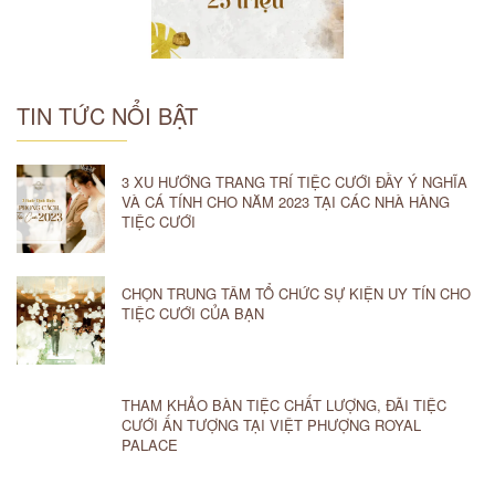
TIN TỨC NỔI BẬT
3 XU HƯỚNG TRANG TRÍ TIỆC CƯỚI ĐẦY Ý NGHĨA
VÀ CÁ TÍNH CHO NĂM 2023 TẠI CÁC NHÀ HÀNG
TIỆC CƯỚI
CHỌN TRUNG TÂM TỔ CHỨC SỰ KIỆN UY TÍN CHO
TIỆC CƯỚI CỦA BẠN
THAM KHẢO BÀN TIỆC CHẤT LƯỢNG, ĐÃI TIỆC
CƯỚI ẤN TƯỢNG TẠI VIỆT PHƯỢNG ROYAL
PALACE