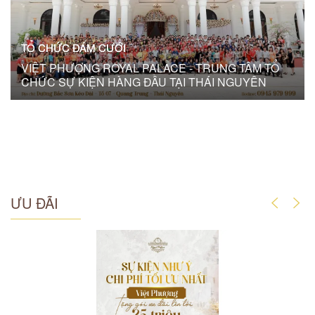
TỔ CHỨC ĐÁM CƯỚI
VIỆT PHƯỢNG ROYAL PALACE - TRUNG TÂM TỔ
CHỨC SỰ KIỆN HÀNG ĐẦU TẠI THÁI NGUYÊN
ƯU ĐÃI