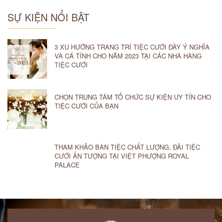
SỰ KIỆN NỔI BẬT
3 XU HƯỚNG TRANG TRÍ TIỆC CƯỚI ĐẦY Ý NGHĨA
VÀ CÁ TÍNH CHO NĂM 2023 TẠI CÁC NHÀ HÀNG
TIỆC CƯỚI
CHỌN TRUNG TÂM TỔ CHỨC SỰ KIỆN UY TÍN CHO
TIỆC CƯỚI CỦA BẠN
THAM KHẢO BÀN TIỆC CHẤT LƯỢNG, ĐÃI TIỆC
CƯỚI ẤN TƯỢNG TẠI VIỆT PHƯỢNG ROYAL
PALACE