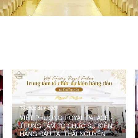
Tổ chức đám cưới
VIỆT PHƯỢNG ROYAL PALACE -
TRUNG TÂM TỔ CHỨC SỰ KIỆN
HÀNG ĐẦU TẠI THÁI NGUYÊN