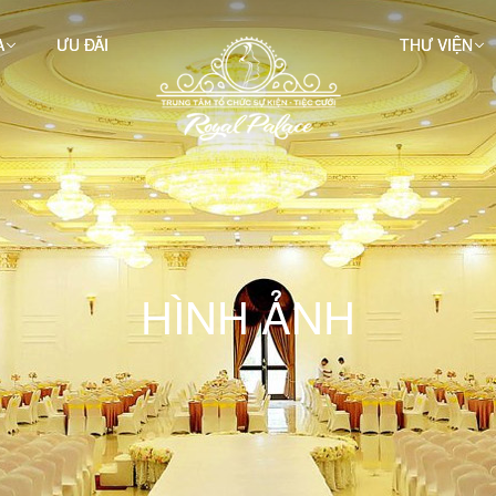
A
ƯU ĐÃI
THƯ VIỆN
HÌNH ẢNH