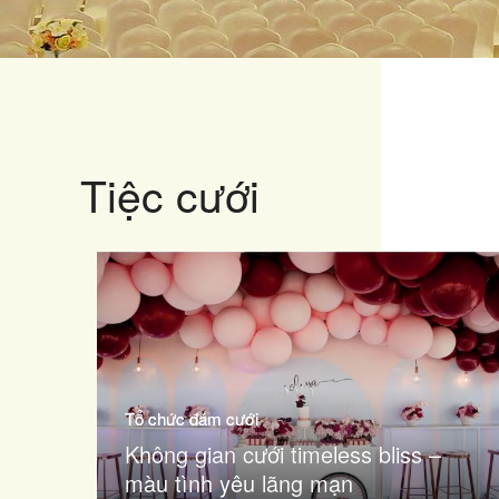
Tiệc cưới
Tổ chức đám cưới
Không gian cưới timeless bliss –
màu tình yêu lãng mạn