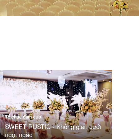
Tổ chức đám cưới
SWEET RUSTIC - Không gian cưới
ngọt ngào