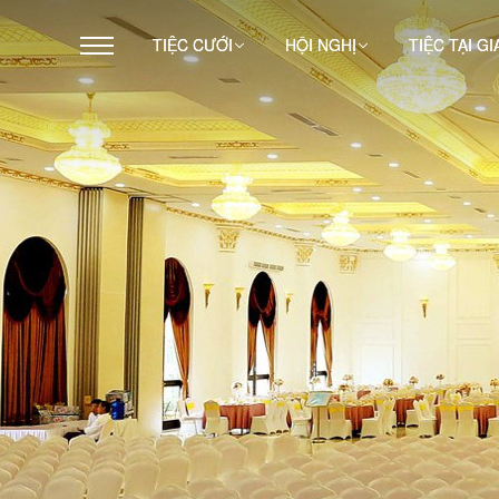
TIỆC CƯỚI
HỘI NGHỊ
TIỆC TẠI GI