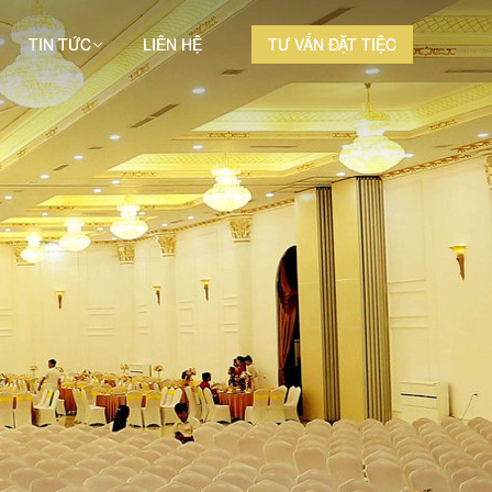
TIN TỨC
LIÊN HỆ
TƯ VẤN ĐẶT TIỆC